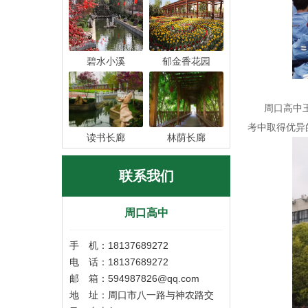
碧水小溪
郁金香花园
周口高中王琪
考中取得优异
读书长廊
林荫长廊
联系我们
周口高中
手 机：18137689272
电 话：18137689272
邮 箱：594987826@qq.com
地 址：周口市八一路与神农路交