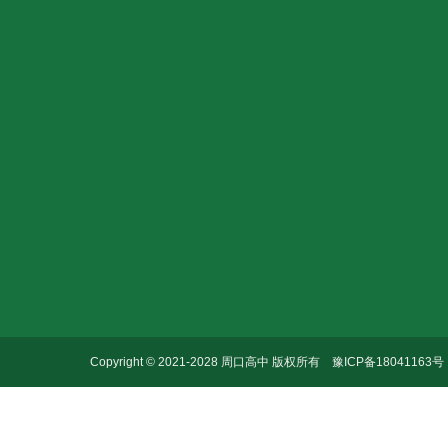
关于我们
招聘公告
新闻动态
学校简介
教师招聘
校园新闻
发展历程
招教公告
教学教研
联系方式
Copyright © 2021-2028 周口高中 版权所有
豫ICP备18041163号